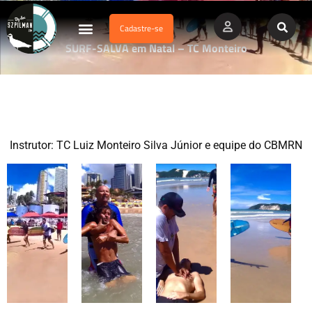
Cadastre-se
Dados Afogamento
Vídeos Profissionais
Currículo Vitae
SURF-SALVA em Natal – TC Monteiro
Instrutor: TC Luiz Monteiro Silva Júnior e equipe do CBMRN