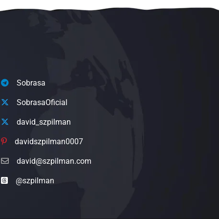
Sobrasa
SobrasaOficial
david_szpilman
davidszpilman0007
david@szpilman.com
@szpilman