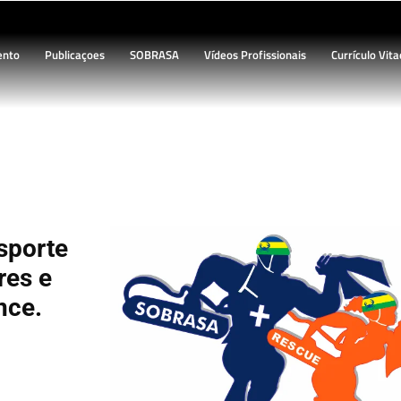
ento
Publicaçoes
SOBRASA
Vídeos Profissionais
Currículo Vita
ing Camp do esporte Lifesaving
esporte
res e
nce.