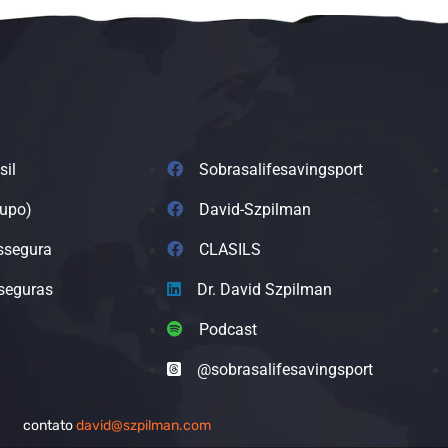
sil
Sobrasalifesavingsport
rupo)
David-Szpilman
ssegura
CLASILS
seguras
Dr. David Szpilman
Podcast
@sobrasalifesavingsport
contato
david@szpilman.com