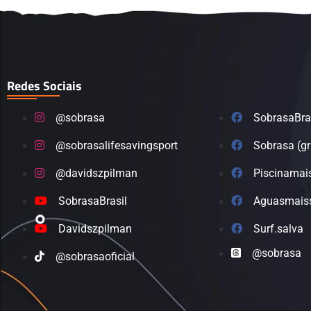
Redes Sociais
@sobrasa
SobrasaBra
@sobrasalifesavingsport
Sobrasa (g
@davidszpilman
Piscinamai
SobrasaBrasil
Aguasmais
Davidszpilman
Surf.salva
@sobrasa
@sobrasaoficial