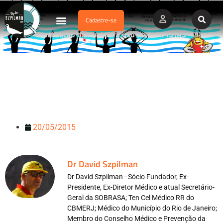
Cadastre-se
Dados Afogamento
Vídeos Profissionais
Currículo Vitae
Sinalização manual para uso de SURFISTAS
20/05/2015
Dr David Szpilman
Dr David Szpilman - Sócio Fundador, Ex-
Presidente, Ex-Diretor Médico e atual Secretário-
Geral da SOBRASA; Ten Cel Médico RR do
CBMERJ; Médico do Município do Rio de Janeiro;
Membro do Conselho Médico e Prevenção da