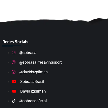
Redes Sociais
@sobrasa
@sobrasalifesavingsport
@davidszpilman
SobrasaBrasil
Davidszpilman
@sobrasaoficial