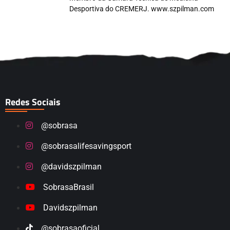
Desportiva do CREMERJ. www.szpilman.com
Redes Sociais
@sobrasa
@sobrasalifesavingsport
@davidszpilman
SobrasaBrasil
Davidszpilman
@sobrasaoficial