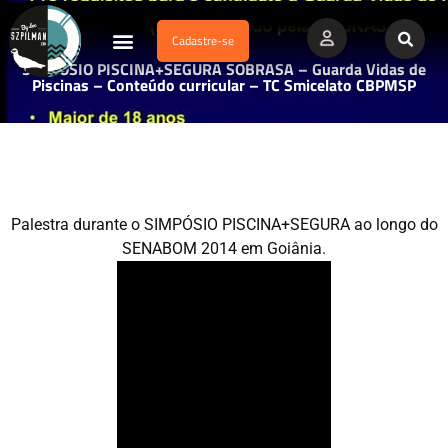
Cadastre-se
Dados Afogamento
Vídeos Profissionais
Currículo Vitae
SIMPÓSIO PISCINA+SEGURA SOBRASA – Guarda Vidas de
Piscinas – Conteúdo curricular – TC Smicelato CBPMSP
Palestra durante o SIMPÓSIO PISCINA+SEGURA ao longo do
SENABOM 2014 em Goiânia.