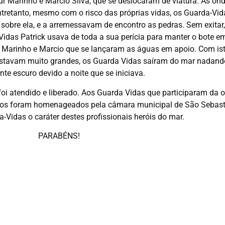
hur Marinho e Marcio Silva, que se deslocaram de viatura. As o
entretanto, mesmo com o risco das próprias vidas, os Guarda-Vid
 sobre ela, e a arremessavam de encontro as pedras. Sem exitar
Vidas Patrick usava de toda a sua perícia para manter o bote e
arinho e Marcio que se lançaram as águas em apoio. Com isto,
estavam muito grandes, os Guarda Vidas saíram do mar nadando
nte escuro devido a noite que se iniciava.
foi atendido e liberado. Aos Guarda Vidas que participaram da 
dos foram homenageados pela câmara municipal de São Sebast
-Vidas o caráter destes profissionais heróis do mar.
PARABÉNS!