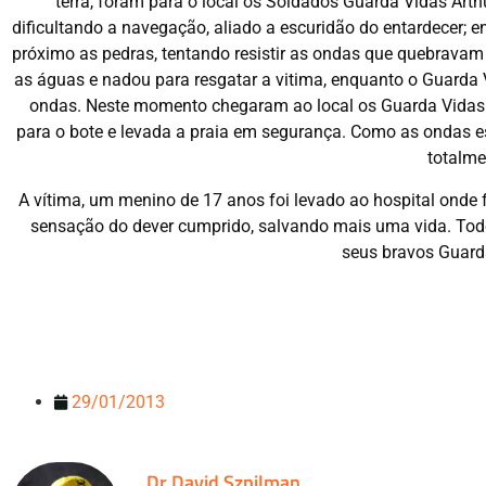
terra, foram para o local os Soldados Guarda Vidas Art
dificultando a navegação, aliado a escuridão do entardecer; 
próximo as pedras, tentando resistir as ondas que quebravam
as águas e nadou para resgatar a vitima, enquanto o Guarda 
ondas. Neste momento chegaram ao local os Guarda Vidas M
para o bote e levada a praia em segurança. Como as ondas 
totalme
A vítima, um menino de 17 anos foi levado ao hospital onde 
sensação do dever cumprido, salvando mais uma vida. To
seus bravos Guarda
29/01/2013
Dr David Szpilman