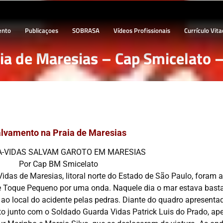
ento
Publicaçoes
SOBRASA
Vídeos Profissionais
Currículo Vita
ia de Maresias – Cap Smicelato 
lvamento na Praia de Maresias
-VIDAS SALVAM GAROTO EM MARESIAS
Por Cap BM Smicelato
Vidas de Maresias, litoral norte do Estado de São Paulo, foram
ue Toque Pequeno por uma onda. Naquele dia o mar estava bast
 ao local do acidente pelas pedras. Diante do quadro apresenta
ento junto com o Soldado Guarda Vidas Patrick Luis do Prado, ap