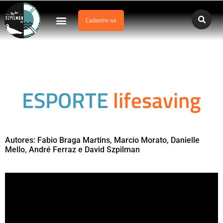
Cadastre-se
Dados Afogamento
Vídeos Profissionais
Currículo Vitae
Salvamento Aquático Esportivo
ESPORTE
lifesaving
Autores: Fabio Braga Martins, Marcio Morato, Danielle
Mello, André Ferraz e David Szpilman