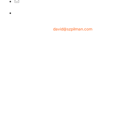
david@szpilman.com
@szpilman
contato
david@szpilman.com