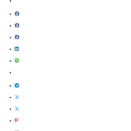
@sobrasa
Sobrasalifesavingsport
David-Szpilman
CLASILS
Dr. David Szpilman
Podcast
@sobrasalifesavingsport
Sobrasa
SobrasaOficial
david_szpilman
davidszpilman0007