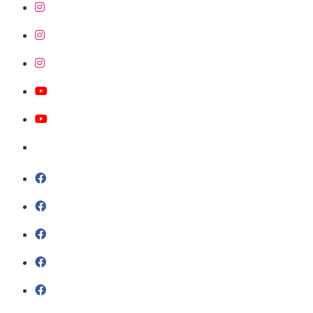
@sobrasa
@sobrasalifesavingsport
@davidszpilman
SobrasaBrasil
Davidszpilman
@sobrasaoficial
SobrasaBrasil
Sobrasa (grupo)
Piscinamaissegura
Aguasmaisseguras
Surf.salva