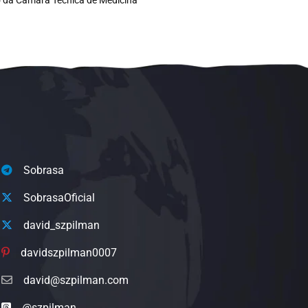
Sobrasa
SobrasaOficial
david_szpilman
davidszpilman0007
david@szpilman.com
@szpilman