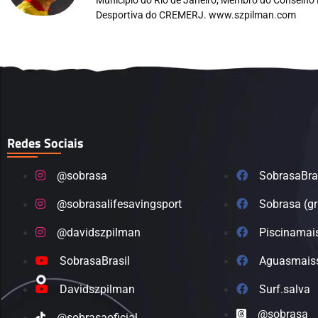
Desportiva do CREMERJ. www.szpilman.com
Redes Sociais
@sobrasa
SobrasaBra
@sobrasalifesavingsport
Sobrasa (g
@davidszpilman
Piscinamai
SobrasaBrasil
Aguasmais
Davidszpilman
Surf.salva
@sobrasa
@sobrasaoficial