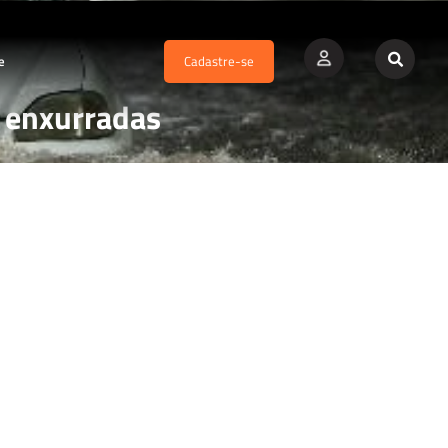
e
Cadastre-se
 enxurradas