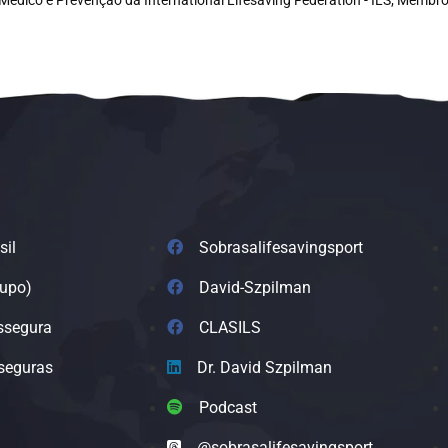
sil
Sobrasalifesavingsport
rupo)
David-Szpilman
ssegura
CLASILS
seguras
Dr. David Szpilman
Podcast
@sobrasalifesavingsport