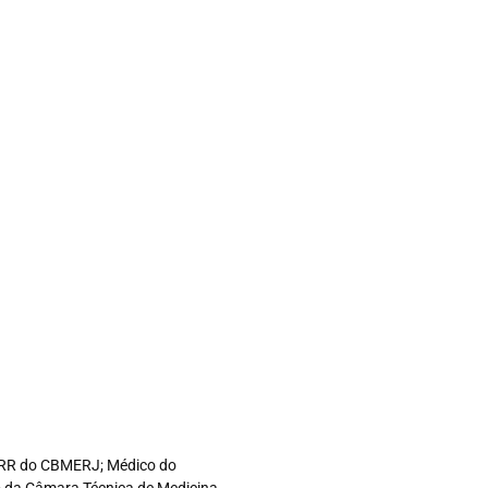
co RR do CBMERJ; Médico do
ro da Câmara Técnica de Medicina