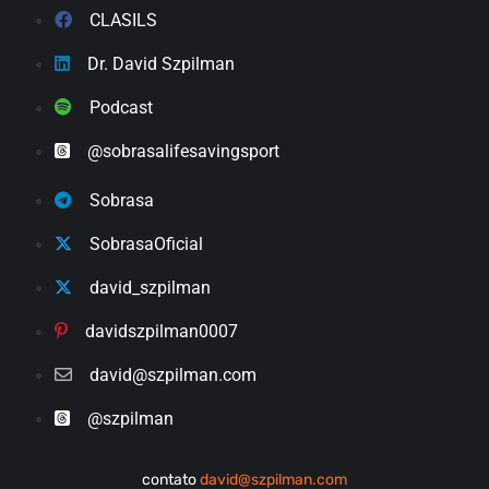
CLASILS
Dr. David Szpilman
Podcast
@sobrasalifesavingsport
Sobrasa
SobrasaOficial
david_szpilman
davidszpilman0007
david@szpilman.com
@szpilman
contato
david@szpilman.com