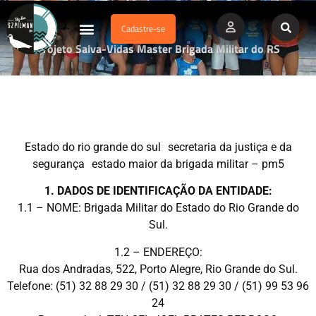
Cadastre-se
Dados Afogamento
Vídeos Profissionais
Currículo Vitae
Projeto Salva-Vidas Master Brigada Militar do RS
Estado do rio grande do sul secretaria da justiça e da
segurança estado maior da brigada militar – pm5
1. DADOS DE IDENTIFICAÇÃO DA ENTIDADE:
1.1 – NOME: Brigada Militar do Estado do Rio Grande do
Sul.
1.2 – ENDEREÇO:
Rua dos Andradas, 522, Porto Alegre, Rio Grande do Sul.
Telefone: (51) 32 88 29 30 / (51) 32 88 29 30 / (51) 99 53 96
24