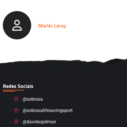
Martin Leray
Redes Sociais
@sobrasa
@sobrasalifesavingsport
@davidszpilman