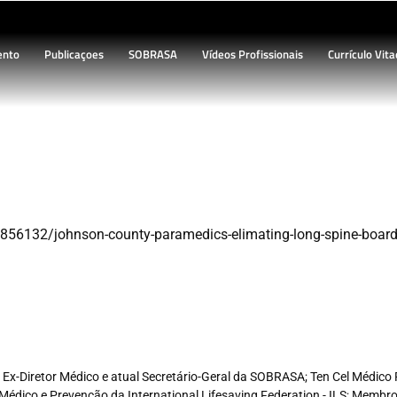
ento
Publicaçoes
SOBRASA
Vídeos Profissionais
Currículo Vita
mento pré-hospitalar – realment
856132/johnson-county-paramedics-elimating-long-spine-boar
e, Ex-Diretor Médico e atual Secretário-Geral da SOBRASA; Ten Cel Médi
Médico e Prevenção da International Lifesaving Federation - ILS; Memb