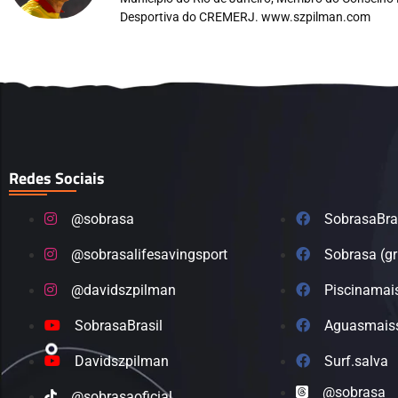
Desportiva do CREMERJ. www.szpilman.com
Redes Sociais
@sobrasa
SobrasaBra
@sobrasalifesavingsport
Sobrasa (g
@davidszpilman
Piscinamai
SobrasaBrasil
Aguasmais
Davidszpilman
Surf.salva
@sobrasa
@sobrasaoficial