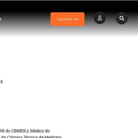
e
Cadastre-se
e válido?
ds
co RR do CBMERJ; Médico do
ro da Câmara Técnica de Medicina