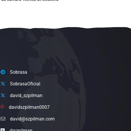
Sobrasa
SobrasaOficial
david_szpilman
davidszpilman0007
david@szpilman.com
@szpilman