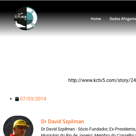
Home
Dados Afogam
Prancha longa no atendi
http://www.kctv5.com/story/24
07/03/2014
Dr David Szpilman
Dr David Szpilman - Sócio Fundador, Ex-President
Município do Rio de Janeiro; Membro do Conselho 