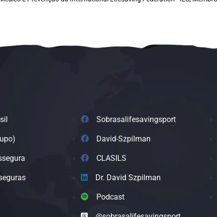
sil
Sobrasalifesavingsport
rupo)
David-Szpilman
ssegura
CLASILS
seguras
Dr. David Szpilman
Podcast
@sobrasalifesavingsport