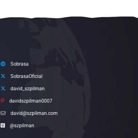
Sobrasa
SobrasaOficial
david_szpilman
davidszpilman0007
david@szpilman.com
@szpilman