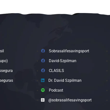
sil
Sobrasalifesavingsport
rupo)
David-Szpilman
ssegura
CLASILS
seguras
Dr. David Szpilman
Podcast
@sobrasalifesavingsport