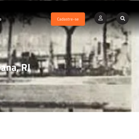
e
Cadastre-se
ana, RJ