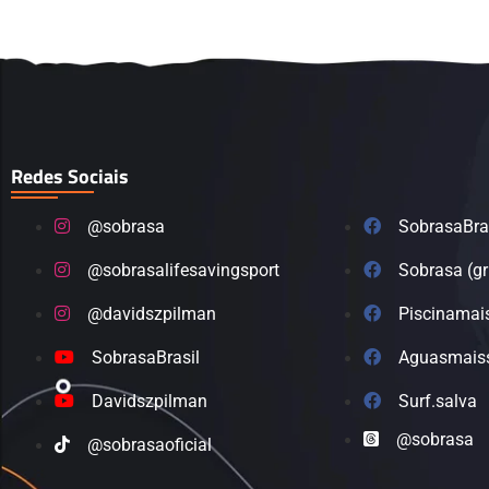
Redes Sociais
@sobrasa
SobrasaBra
@sobrasalifesavingsport
Sobrasa (g
@davidszpilman
Piscinamai
SobrasaBrasil
Aguasmais
Davidszpilman
Surf.salva
@sobrasa
@sobrasaoficial