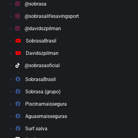
@sobrasa
@sobrasalifesavingsport
@davidszpilman
SobrasaBrasil
Davidszpilman
@sobrasaoficial
SobrasaBrasil
Sobrasa (grupo)
Piscinamaissegura
Aguasmaisseguras
Surf.salva