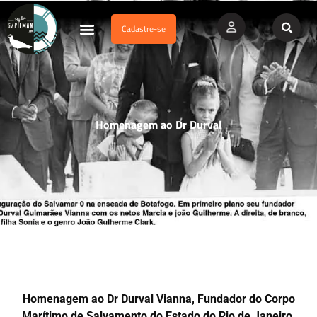
Cadastre-se
Dados Afogamento
Vídeos Profissionais
Currículo Vitae
Homenagem ao Dr Durval
Homenagem ao Dr Durval Vianna, Fundador do Corpo
Marítimo de Salvamento do Estado do Rio de Janeiro.