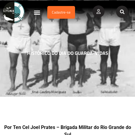
Cadastre-se
Dados Afogamento
Vídeos Profissionais
Currículo Vitae
HISTÓRICO DO DIA DO GUARDA-VIDAS
Por Ten Cel Joel Prates – Brigada Militar do Rio Grande do
Sul