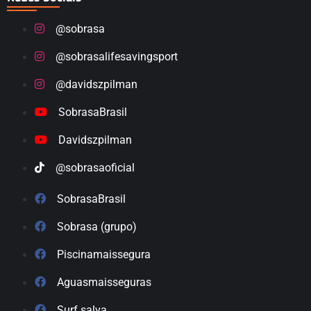
@sobrasa
@sobrasalifesavingsport
@davidszpilman
SobrasaBrasil
Davidszpilman
@sobrasaoficial
SobrasaBrasil
Sobrasa (grupo)
Piscinamaissegura
Aguasmaisseguras
Surf.salva