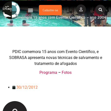
Cadastre-se
Dados Afogamento
Vídeos Profissionais
Currículo Vitae
PDIC comemora 15 anos com Evento Científico – ano 2004
PDIC comemora 15 anos com Evento Científico, e
SOBRASA apresenta novas técnicas de salvamento e
tratamento de afogados
Programa
–
Fotos
30/12/2012