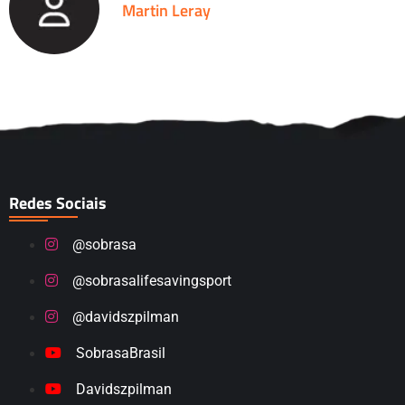
Martin Leray
Redes Sociais
@sobrasa
@sobrasalifesavingsport
@davidszpilman
SobrasaBrasil
Davidszpilman