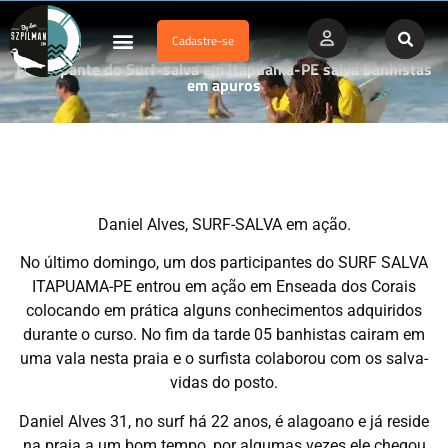
Cadastre-se
Dados Afogamento
Vídeos Profissionais
Currículo Vitae
Participante do Surf-salva em Itapuama-PE salva banhistas
em apuros
Daniel Alves, SURF-SALVA em ação.
No último domingo, um dos participantes do SURF SALVA
ITAPUAMA-PE entrou em ação em Enseada dos Corais
colocando em prática alguns conhecimentos adquiridos
durante o curso. No fim da tarde 05 banhistas cairam em
uma vala nesta praia e o surfista colaborou com os salva-
vidas do posto.
Daniel Alves 31, no surf há 22 anos, é alagoano e já reside
na praia a um bom tempo, por algumas vezes ele chegou