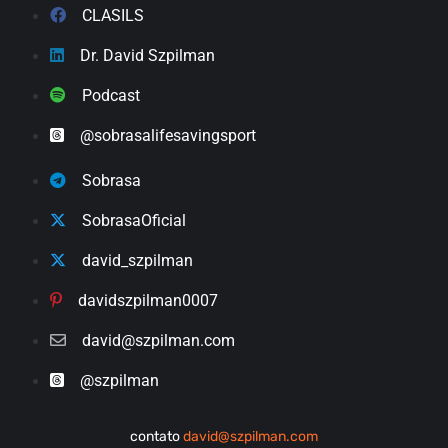
CLASILS
Dr. David Szpilman
Podcast
@sobrasalifesavingsport
Sobrasa
SobrasaOficial
david_szpilman
davidszpilman0007
david@szpilman.com
@szpilman
contato
david@szpilman.com