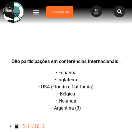
Cadastre-se
Dados Afogamento
Vídeos Profissionais
Currículo Vitae
Oito participações em conferências Internacionais
Oito participações em conferências Internacionais :
• Espanha
• Inglaterra
• USA (Florida e Califórnia)
• Bélgica
• Holanda
• Argentina (3)
15/11/2012