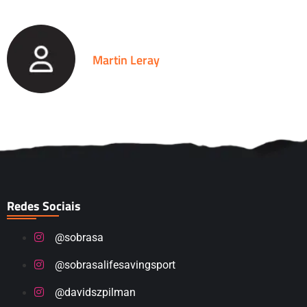
Martin Leray
Redes Sociais
@sobrasa
@sobrasalifesavingsport
@davidszpilman