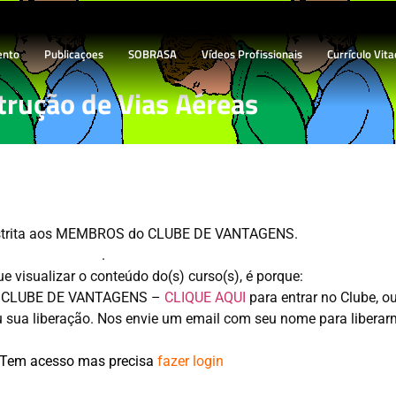
ento
Publicaçoes
SOBRASA
Vídeos Profissionais
Currículo Vita
trução de Vias Aéreas
restrita aos MEMBROS do CLUBE DE VANTAGENS.
.
 visualizar o conteúdo do(s) curso(s), é porque:
 ao CLUBE DE VANTAGENS –
CLIQUE AQUI
para entrar no Clube, o
ou sua liberação. Nos envie um email com seu nome para liberar
 Tem acesso mas precisa
fazer login