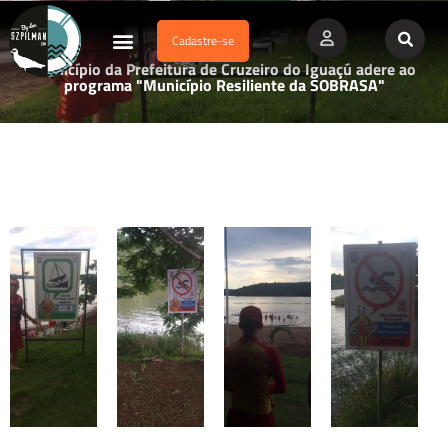
Cadastre-se
Dados Afogamento
Vídeos Profissionais
Currículo Vitae
Município da Prefeitura de Cruzeiro do Iguaçú adere ao
programa "Município Resiliente da SOBRASA"