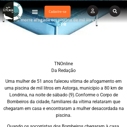
Cadastre-se
Dados Afogamento
Vídeos Profissionais
Currículo Vitae
Mulher morre afogada em piscina de mil litros – Astorga –
PR
TNOnline
Da Redação
Uma mulher de 51 anos faleceu vítima de afogamento em
uma piscina de mil litros em Astorga, município a 80 km de
Londrina, na noite de sábado (9).Conforme o Corpo de
Bombeiros da cidade, familiares da vítima relataram que
chegaram em casa e encontraram a mulher desacordada na
piscina.
Quando os socorristas dos Bombeiros chegaram à casa,