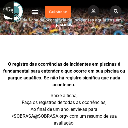
Cadastre-se
Dados Afogamento
Vídeos Profissionais
Currículo Vitae
Modelo de ficha de ocorrência de incidentes aquáticos em
piscinas
O registro das ocorrências de incidentes em piscinas é
fundamental para entender o que ocorre em sua piscina ou
parque aquático. Se não há registro significa que nada
aconteceu.
Baixe a ficha,
Faça os registros de todas as ocorrências,
Ao final de um ano, envie-as para
<SOBRASA@SOBRASA.org> com um resumo de sua
avaliação,