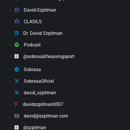
David-Szpilman
CLASILS
Dr. David Szpilman
Podcast
@sobrasalifesavingsport
Sobrasa
SobrasaOficial
david_szpilman
davidszpilman0007
david@szpilman.com
@szpilman