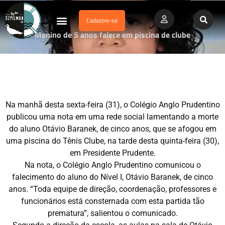
Cadastre-se
Dados Afogamento
Vídeos Profissionais
Currículo Vitae
Menino de 5 anos falece em piscina de clube
Na manhã desta sexta-feira (31), o Colégio Anglo Prudentino
publicou uma nota em uma rede social lamentando a morte
do aluno Otávio Baranek, de cinco anos, que se afogou em
uma piscina do Tênis Clube, na tarde desta quinta-feira (30),
em Presidente Prudente.
Na nota, o Colégio Anglo Prudentino comunicou o
falecimento do aluno do Nível I, Otávio Baranek, de cinco
anos. “Toda equipe de direção, coordenação, professores e
funcionários está consternada com esta partida tão
prematura”, salientou o comunicado.