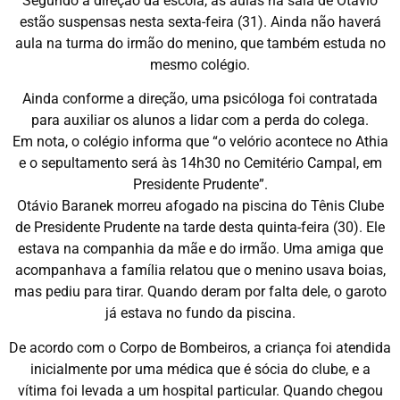
Segundo a direção da escola, as aulas na sala de Otávio
estão suspensas nesta sexta-feira (31). Ainda não haverá
aula na turma do irmão do menino, que também estuda no
mesmo colégio.
Ainda conforme a direção, uma psicóloga foi contratada
para auxiliar os alunos a lidar com a perda do colega.
Em nota, o colégio informa que “o velório acontece no Athia
e o sepultamento será às 14h30 no Cemitério Campal, em
Presidente Prudente”.
Otávio Baranek morreu afogado na piscina do Tênis Clube
de Presidente Prudente na tarde desta quinta-feira (30). Ele
estava na companhia da mãe e do irmão. Uma amiga que
acompanhava a família relatou que o menino usava boias,
mas pediu para tirar. Quando deram por falta dele, o garoto
já estava no fundo da piscina.
De acordo com o Corpo de Bombeiros, a criança foi atendida
inicialmente por uma médica que é sócia do clube, e a
vítima foi levada a um hospital particular. Quando chegou