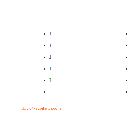
il
Sobrasalifesavingsport
upo)
David-Szpilman
segura
CLASILS
eguras
Dr. David Szpilman
Podcast
@sobrasalifesavingsport
contato
david@szpilman.com