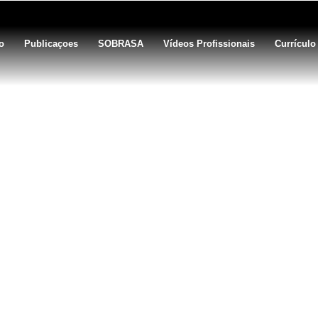
o
Publicaçoes
SOBRASA
Vídeos Profissionais
Currículo
a de salvamento aquático (no