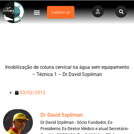
Cadastre-se
Dados Afogamento
Vídeos Profissionais
Currículo Vitae
Imobilização de coluna cervical na água sem equipamento –
Técnica 1
Imobilização de coluna cervical na água sem equipamento
– Técnica 1 – Dr David Szpilman
03/02/2012
Dr David Szpilman
Dr David Szpilman - Sócio Fundador, Ex-
Presidente, Ex-Diretor Médico e atual Secretário-