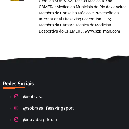
Geral da SOBRASA; Ten Cel Médico RR do
CBMERJ; Médico do Município do Rio de Janeiro;
Membro do Conselho Médico e Prevenção da
International Lifesaving Federation - ILS;
Membro da Câmara Técnica de Medicina
Desportiva do CREMERJ. www.szpilman.com
Redes Sociais
@sobrasa
@sobrasalifesavingsport
@davidszpilman