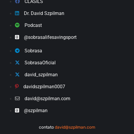
CLASILS
Dr. David Szpilman
Podcast
@sobrasalifesavingsport
Sobrasa
SobrasaOficial
david_szpilman
davidszpilman0007
david@szpilman.com
@szpilman
contato
david@szpilman.com