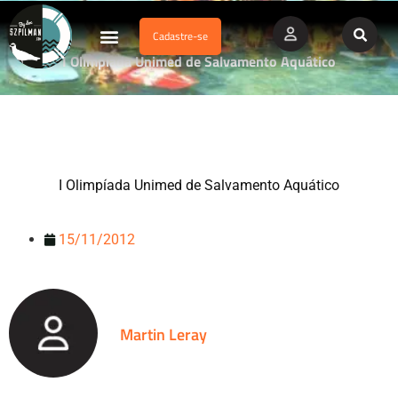
Cadastre-se
Dados Afogamento
Vídeos Profissionais
Currículo Vitae
I Olimpíada Unimed de Salvamento Aquático
I Olimpíada Unimed de Salvamento Aquático
15/11/2012
Martin Leray