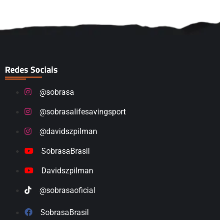
Redes Sociais
@sobrasa
@sobrasalifesavingsport
@davidszpilman
SobrasaBrasil
Davidszpilman
@sobrasaoficial
SobrasaBrasil