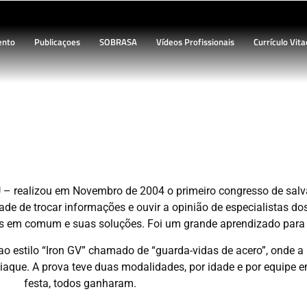
ento
Publicaçoes
SOBRASA
Vídeos Profissionais
Currículo Vita
vamento Aquático do Mercosul –
 – realizou em Novembro de 2004 o primeiro congresso de sal
e de trocar informações e ouvir a opinião de especialistas dos t
as em comum e suas soluções. Foi um grande aprendizado para 
 estilo “Iron GV” chamado de “guarda-vidas de acero”, onde a
iaque. A prova teve duas modalidades, por idade e por equipe 
festa, todos ganharam.