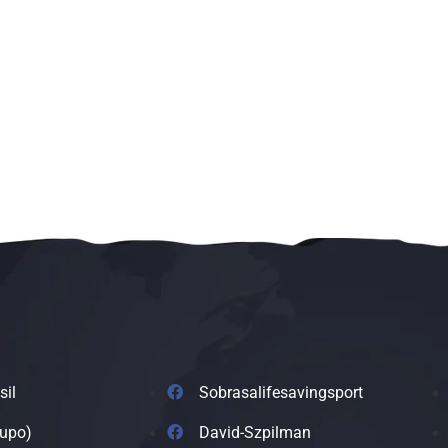
sil
Sobrasalifesavingsport
rupo)
David-Szpilman