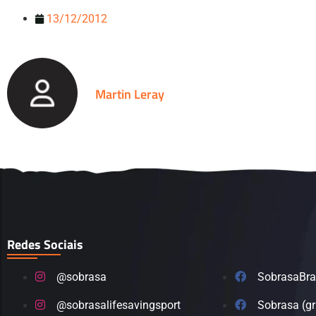
13/12/2012
Martin Leray
Redes Sociais
@sobrasa
SobrasaBra
@sobrasalifesavingsport
Sobrasa (g