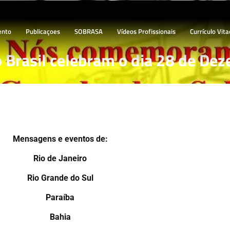
ento
Publicaçoes
SOBRASA
Vídeos Profissionais
Currículo Vita
 Brasil celebram o dia 28 de De
Mensagens e eventos de:
Rio de Janeiro
Rio Grande do Sul
Paraíba
Bahia