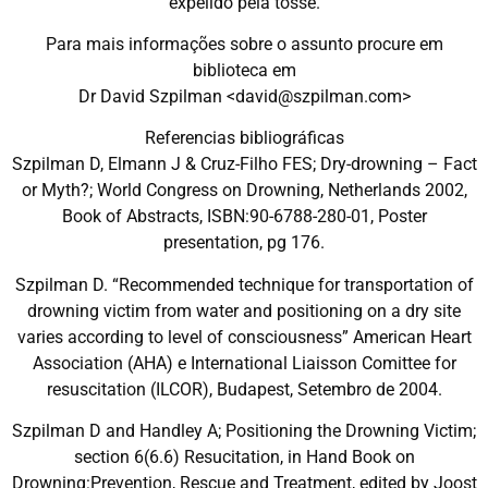
expelido pela tosse.
Para mais informações sobre o assunto procure em
biblioteca em
Dr David Szpilman <david@szpilman.com>
Referencias bibliográficas
Szpilman D, Elmann J & Cruz-Filho FES; Dry-drowning – Fact
or Myth?; World Congress on Drowning, Netherlands 2002,
Book of Abstracts, ISBN:90-6788-280-01, Poster
presentation, pg 176.
Szpilman D. “Recommended technique for transportation of
drowning victim from water and positioning on a dry site
varies according to level of consciousness” American Heart
Association (AHA) e International Liaisson Comittee for
resuscitation (ILCOR), Budapest, Setembro de 2004.
Szpilman D and Handley A; Positioning the Drowning Victim;
section 6(6.6) Resucitation, in Hand Book on
Drowning:Prevention, Rescue and Treatment, edited by Joost