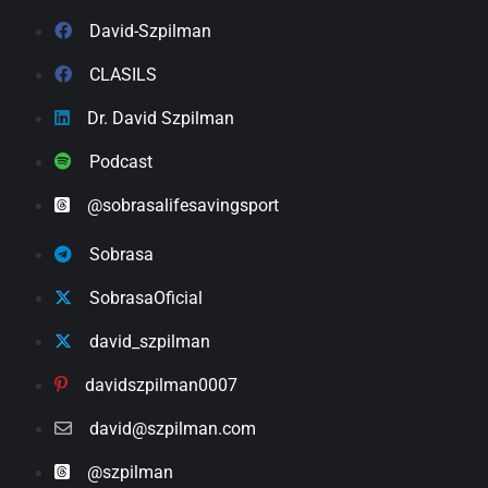
David-Szpilman
CLASILS
Dr. David Szpilman
Podcast
@sobrasalifesavingsport
Sobrasa
SobrasaOficial
david_szpilman
davidszpilman0007
david@szpilman.com
@szpilman