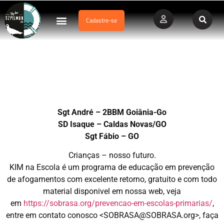
Cadastre-se
Dados Afogamento
Vídeos Profissionais
Currículo Vitae
Corpo de Bombeiros de GOIAS avança na educação de
prevenção em escolas – KIM na ESCOLA
Sgt André – 2BBM Goiânia-Go
SD Isaque – Caldas Novas/GO
Sgt Fábio – GO
Crianças – nosso futuro.
KIM na Escola é um programa de educação em prevenção
de afogamentos com excelente retorno, gratuito e com todo
material disponivel em nossa web, veja
em
https://sobrasa.org/prevencao-em-escolas-primarias/
,
entre em contato conosco <SOBRASA@SOBRASA.org>, faça