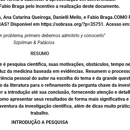
abio Braga pelo incentivo a realização deste documento.
ala, Ana Catarina Queiroga, Danielli Mello, e Fabio Braga.C
Disponível em https://sobrasa.org/?p=35751. Acesso em:
un problema, primero debemos admitirlo y conocerlo”
Szpilman & Palácios
RESUMO
ue é pesquisa científica, suas motivações, obstáculos, tempo 
luz da medicina baseada em evidências. Resumem o processo d
iência pessoal do autor na escolha do tema e da grande quest
o da literatura para o refinamento da pergunta chave da inve
er a introdução até sua conclusão, fornecendo atenção e deta
omo apresentar seus resultados de forma mais significativa e 
ventura da investigação cientifica, além de dicas muito práti
trabalho.
INTRODUÇÃO A PESQUISA