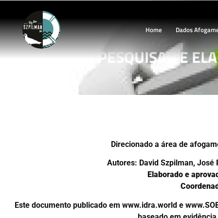
Home
Dados Afogam
COMO PESQUISAR E EL
Direcionado a área de afogame
Autores: David Szpilman, José P
Elaborado e aprovad
Coordenad
Este documento publicado em www.idra.world e www.SOBRA
baseado em evidência 