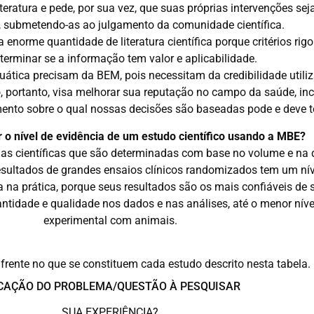
eratura e pede, por sua vez, que suas próprias intervenções seja
 submetendo-as ao julgamento da comunidade científica.
a enorme quantidade de literatura científica porque critérios ri
terminar se a informação tem valor e aplicabilidade.
uática precisam da BEM, pois necessitam da credibilidade util
 portanto, visa melhorar sua reputação no campo da saúde, incl
ento sobre o qual nossas decisões são baseadas pode e deve t
 o nível de evidência de um estudo científico usando a MBE?
ncias científicas que são determinadas com base no volume e na
ultados de grandes ensaios clínicos randomizados tem um nível 
ia na prática, porque seus resultados são os mais confiáveis de
ntidade e qualidade nos dados e nas análises, até o menor nív
experimental com animais.
frente no que se constituem cada estudo descrito nesta tabela.
ICAÇÃO DO PROBLEMA/QUESTÃO À PESQUISAR
SUA EXPERIÊNCIA?