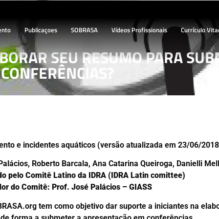
ento
Publicaçoes
SOBRASA
Vídeos Profissionais
Currículo Vita
ABORAR SEU RESUMO PARA SUB
CONFERÊNCIAS?
nto e incidentes aquáticos (versão atualizada em 23/06/2018
alácios, Roberto Barcala, Ana Catarina Queiroga, Danielli Mell
o pelo Comitê Latino da IDRA (IDRA Latin comittee)
or do Comitê: Prof. José Palácios – GIASS
SA.org tem como objetivo dar suporte a iniciantes na elabor
de forma a submeter a apresentação em conferências.