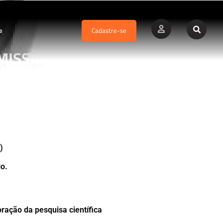
e
Cadastre-se
MISSÃO A
)
o.
ação da pesquisa científica