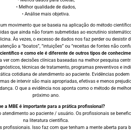
• Melhor qualidade de dados,
• Análise mais objetiva.
um movimento que se baseia na aplicação do método científico 
idas que ainda não foram submetidas ao escrutínio sistemático
ina. Às vezes, o excesso de dados nos faz perder ou desistir d
enção a “boatos”, “intuições” ou “receitas de fontes não confi
ientífico e como ele é diferente de outros tipos de conhecim
ver com decisões clínicas baseadas na melhor pesquisa centra
agnósticos, técnicas de tratamento, programas preventivos e in
ática cotidiana de atendimento ao paciente. Evidências podem 
as de intervir são mais apropriadas, efetivas e menos prejudic
mudança. O que a evidência nos aponta como o método de melhor
próximo ano.
e a MBE é importante para a prática profissional?
 o atendimento ao paciente / usuário. Os profissionais se benef
na literatura científica.
s profissionais. Isso faz com que tenham a mente aberta para 