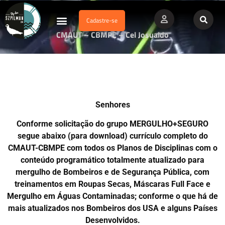
Cadastre-se
Dados Afogamento
Vídeos Profissionais
Currículo Vitae
CMAUT – CBMPE – Cel Josualdo
Senhores
Conforme solicitação do grupo MERGULHO+SEGURO
segue abaixo (para download) currículo completo do
CMAUT-CBMPE com todos os Planos de Disciplinas com o
conteúdo programático totalmente atualizado para
mergulho de Bombeiros e de Segurança Pública, com
treinamentos em Roupas Secas, Máscaras Full Face e
Mergulho em Águas Contaminadas; conforme o que há de
mais atualizados nos Bombeiros dos USA e alguns Países
Desenvolvidos.