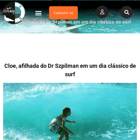
Cadastre-se
Dados Afogamento
Vídeos Profissionais
Currículo Vitae
Cloe, afilhada do Dr Szpilman em um dia clássico de surf
Cloe, afilhada do Dr Szpilman em um dia clássico de
surf