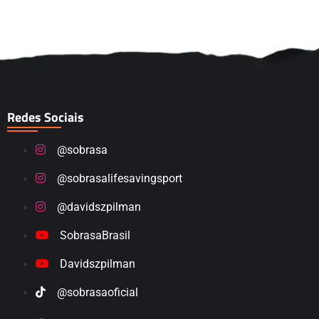
Redes Sociais
@sobrasa
@sobrasalifesavingsport
@davidszpilman
SobrasaBrasil
Davidszpilman
@sobrasaoficial