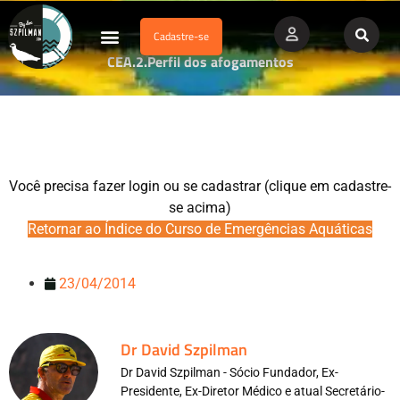
Cadastre-se
Dados Afogamento
Vídeos Profissionais
Currículo Vitae
CEA.2.Perfil dos afogamentos
Você precisa fazer login ou se cadastrar (clique em cadastre-
se acima)
Retornar ao Índice do Curso de Emergências Aquáticas
23/04/2014
Dr David Szpilman
Dr David Szpilman - Sócio Fundador, Ex-
Presidente, Ex-Diretor Médico e atual Secretário-