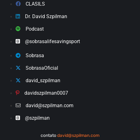
CLASILS
Dr. David Szpilman
Podcast
@sobrasalifesavingsport
Sobrasa
SobrasaOficial
david_szpilman
davidszpilman0007
david@szpilman.com
@szpilman
contato
david@szpilman.com