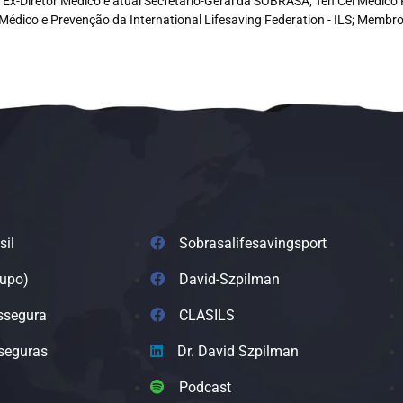
e, Ex-Diretor Médico e atual Secretário-Geral da SOBRASA; Ten Cel Médi
Médico e Prevenção da International Lifesaving Federation - ILS; Memb
sil
Sobrasalifesavingsport
rupo)
David-Szpilman
ssegura
CLASILS
seguras
Dr. David Szpilman
Podcast