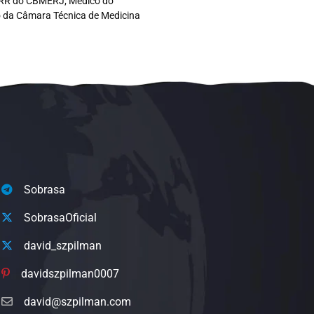
co RR do CBMERJ; Médico do
ro da Câmara Técnica de Medicina
Sobrasa
SobrasaOficial
david_szpilman
davidszpilman0007
david@szpilman.com