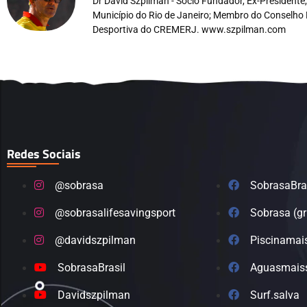
Dr David Szpilman - Sócio Fundador, Ex-President
Município do Rio de Janeiro; Membro do Conselho 
Desportiva do CREMERJ. www.szpilman.com
Redes Sociais
@sobrasa
SobrasaBra
@sobrasalifesavingsport
Sobrasa (g
@davidszpilman
Piscinamai
SobrasaBrasil
Aguasmais
Davidszpilman
Surf.salva