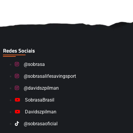
Redes Sociais
@sobrasa
@sobrasalifesavingsport
@davidszpilman
SobrasaBrasil
Davidszpilman
@sobrasaoficial