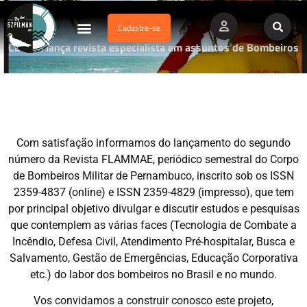
Cadastre-se
Dados Afogamento
Vídeos Profissionais
Currículo Vitae
CBMPE lança revista especialista em assuntos de Bombeiros
Com satisfação informamos do lançamento do segundo
número da Revista FLAMMAE, periódico semestral do Corpo
de Bombeiros Militar de Pernambuco, inscrito sob os ISSN
2359-4837 (online) e ISSN 2359-4829 (impresso), que tem
por principal objetivo divulgar e discutir estudos e pesquisas
que contemplem as várias faces (Tecnologia de Combate a
Incêndio, Defesa Civil, Atendimento Pré-hospitalar, Busca e
Salvamento, Gestão de Emergências, Educação Corporativa
etc.) do labor dos bombeiros no Brasil e no mundo.
Vos convidamos a construir conosco este projeto,