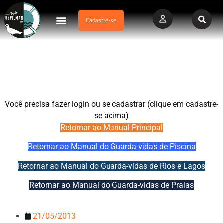
Cadastre-se
Dados Afogamento
Vídeos Profissionais
Currículo Vitae
Cap.5.c – Parques Aquáticos e Similares
Você precisa fazer login ou se cadastrar (clique em cadastre-
se acima)
Retornar ao Manual Principal
Retornar ao Manual do Guarda-vidas de Piscina
Retornar ao Manual do Guarda-vidas de Rios e Lagos
Retornar ao Manual do Guarda-vidas de Praias
21/05/2013