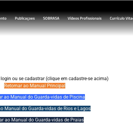
ento
Publicaçoes
SOBRASA
Vídeos Profissionais
Currículo Vita
 Busca de Vítima ou Cadáver
 login ou se cadastrar (clique em cadastre-se acima)
Retornar ao Manual Principal
ar ao Manual do Guarda-vidas de Piscina
ao Manual do Guarda-vidas de Rios e Lagos
ar ao Manual do Guarda-vidas de Praias