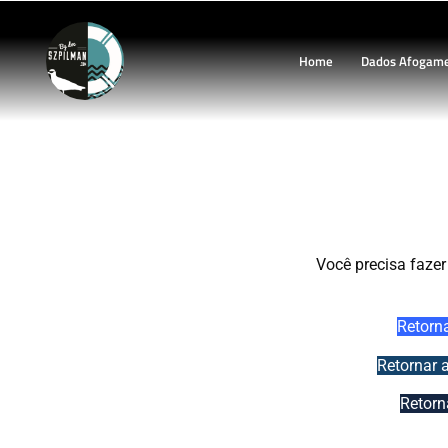
Home
Dados Afogam
Cap.4.j –
Você precisa fazer
Retorn
Retornar 
Retorn