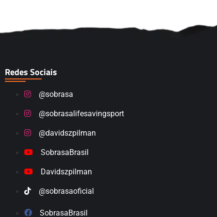
Redes Sociais
@sobrasa
@sobrasalifesavingsport
@davidszpilman
SobrasaBrasil
Davidszpilman
@sobrasaoficial
SobrasaBrasil