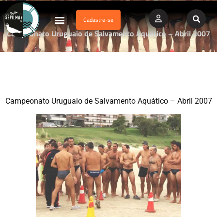
Cadastre-se
Dados Afogamento
Vídeos Profissionais
Currículo Vitae
Campeonato Uruguaio de Salvamento Aquático – Abril 2007
Campeonato Uruguaio de Salvamento Aquático – Abril 2007