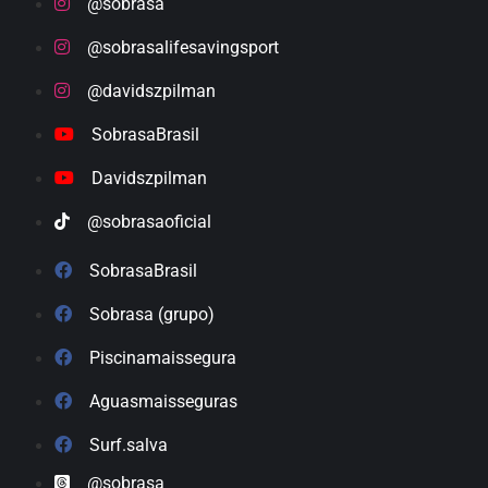
@sobrasa
@sobrasalifesavingsport
@davidszpilman
SobrasaBrasil
Davidszpilman
@sobrasaoficial
SobrasaBrasil
Sobrasa (grupo)
Piscinamaissegura
Aguasmaisseguras
Surf.salva
@sobrasa