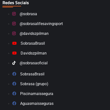
Redes Sociais
@sobrasa
@sobrasalifesavingsport
@davidszpilman
SobrasaBrasil
Davidszpilman
@sobrasaoficial
SobrasaBrasil
Sobrasa (grupo)
Piscinamaissegura
Aguasmaisseguras