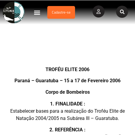
Cadastre-se
Dados Afogamento
Vídeos Profissionais
Currículo Vitae
Campeonato Estadual Paranaense de Salvamento Aquático –
2006
TROFÉU ELITE 2006
Paraná – Guaratuba – 15 a 17 de Fevereiro 2006
Corpo de Bombeiros
1. FINALIDADE :
Estabelecer bases para a realização do Troféu Elite de
Natação 2004/2005 na Subárea III – Guaratuba.
2. REFERÊNCIA :