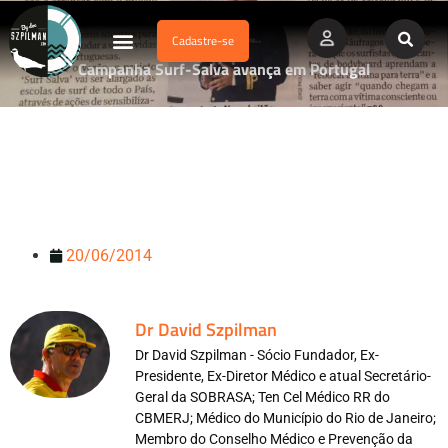
Cadastre-se
Dados Afogamento
Vídeos Profissionais
Currículo Vitae
Campanha Surf-Salva avança em Portugal
20/06/2014
Dr David Szpilman
Dr David Szpilman - Sócio Fundador, Ex-
Presidente, Ex-Diretor Médico e atual Secretário-
Geral da SOBRASA; Ten Cel Médico RR do
CBMERJ; Médico do Município do Rio de Janeiro;
Membro do Conselho Médico e Prevenção da