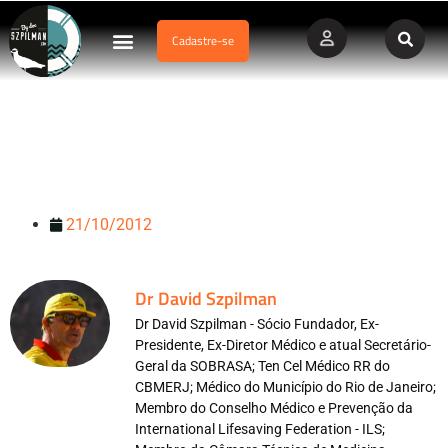
Cadastre-se
Dados Afogamento
Vídeos Profissionais
Currículo Vitae
Campanha HC – Trauma Raquimedular – Mergulho em Águas
Rasas – Governo de São Paulo
21/10/2012
Dr David Szpilman
Dr David Szpilman - Sócio Fundador, Ex-
Presidente, Ex-Diretor Médico e atual Secretário-
Geral da SOBRASA; Ten Cel Médico RR do
CBMERJ; Médico do Município do Rio de Janeiro;
Membro do Conselho Médico e Prevenção da
International Lifesaving Federation - ILS;