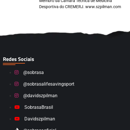
Membro da Câmara Técnica de Medicina
Desportiva do CREMERJ. www.szpilman.com
Redes Sociais
@sobrasa
@sobrasalifesavingsport
@davidszpilman
SobrasaBrasil
Davidszpilman