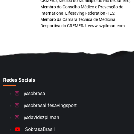
CBMERJ; Médico do Município do Rio de Janeiro;
Membro do Conselho Médico e Prevenção da
International Lifesaving Federation - ILS;
Membro da Câmara Técnica de Medicina
Desportiva do CREMERJ. www.szpilman.com
Redes Sociais
@sobrasa
@sobrasalifesavingsport
@davidszpilman
SobrasaBrasil