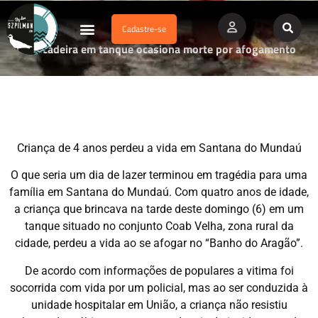
Cadastre-se
Dados Afogamento
Vídeos Profissionais
Currículo Vitae
Brincadeira em tanque ocasiona morte por afogamento
Criança de 4 anos perdeu a vida em Santana do Mundaú
O que seria um dia de lazer terminou em tragédia para uma
família em Santana do Mundaú. Com quatro anos de idade,
a criança que brincava na tarde deste domingo (6) em um
tanque situado no conjunto Coab Velha, zona rural da
cidade, perdeu a vida ao se afogar no “Banho do Aragão”.
De acordo com informações de populares a vitima foi
socorrida com vida por um policial, mas ao ser conduzida à
unidade hospitalar em União, a criança não resistiu