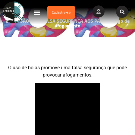
Cadastre-se
Dados Afogamento
Vídeos Profissionais
Currículo Vitae
BOIAS SÃO UMA FALSA SEGURANÇA AOS PAIS – Perigo de
afogamento
O uso de boias promove uma falsa segurança que pode
provocar afogamentos.