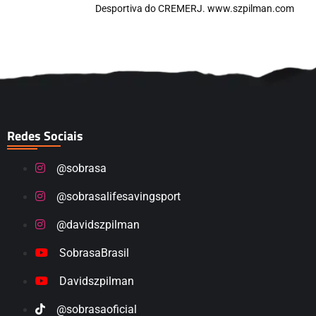
Desportiva do CREMERJ. www.szpilman.com
Redes Sociais
@sobrasa
@sobrasalifesavingsport
@davidszpilman
SobrasaBrasil
Davidszpilman
@sobrasaoficial