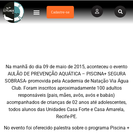
Cadastre-se
Dados Afogamento
Vídeos Profissionais
Currículo Vitae
AULÃO DE PREVENÇÃO AQUÁTICA promovida pela Academia
de natação Via Água (PE) – Piscina+Segura
Na manhã do dia 09 de maio de 2015, aconteceu o evento
AULÃO DE PREVENÇÃO AQUÁTICA – PISCINA+ SEGURA
SOBRASA- promovida pela Academia de Natação Via Água
Club. Foram inscritos aproximadamente 100 adultos
responsáveis (pais, mães, avôs, avós e babás)
acompanhados de crianças de 02 anos até adolescentes,
todos alunos das Unidades Casa Forte e Casa Amarela,
Recife-PE.
No evento foi oferecido palestra sobre o programa Piscina +