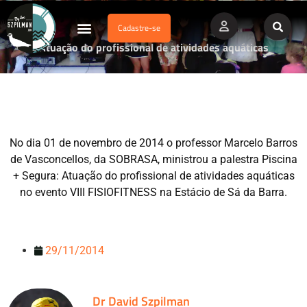
Cadastre-se
Dados Afogamento
Vídeos Profissionais
Currículo Vitae
Atuação do profissional de atividades aquáticas
No dia 01 de novembro de 2014 o professor Marcelo Barros
de Vasconcellos, da SOBRASA, ministrou a palestra Piscina
+ Segura: Atuação do profissional de atividades aquáticas
no evento VIII FISIOFITNESS na Estácio de Sá da Barra.
29/11/2014
Dr David Szpilman