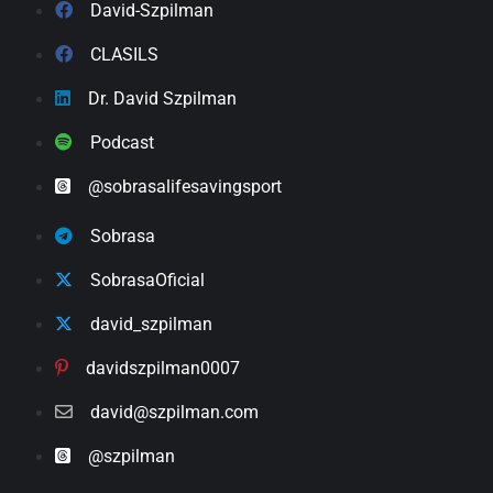
David-Szpilman
CLASILS
Dr. David Szpilman
Podcast
@sobrasalifesavingsport
Sobrasa
SobrasaOficial
david_szpilman
davidszpilman0007
david@szpilman.com
@szpilman