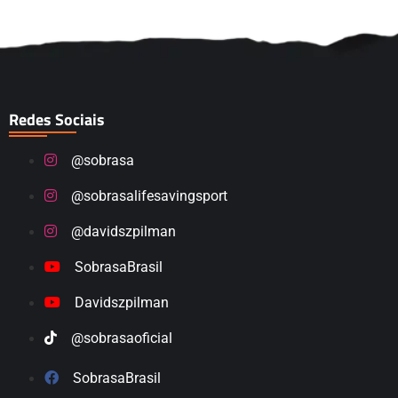
Redes Sociais
@sobrasa
@sobrasalifesavingsport
@davidszpilman
SobrasaBrasil
Davidszpilman
@sobrasaoficial
SobrasaBrasil