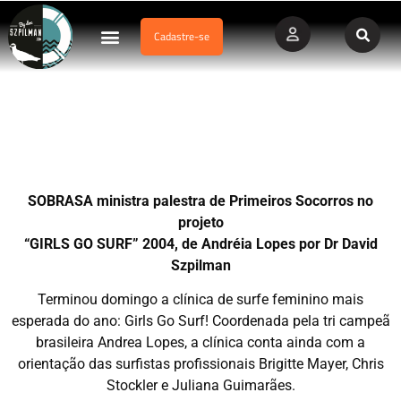
Cadastre-se
Dados Afogamento
Vídeos Profissionais
Currículo Vitae
SOBRASA Ministra Surf-Salva ao grupo da Campeã Andréia
Lopes
SOBRASA ministra palestra de Primeiros Socorros no
projeto
“GIRLS GO SURF” 2004, de Andréia Lopes por Dr David
Szpilman
Terminou domingo a clínica de surfe feminino mais
esperada do ano: Girls Go Surf! Coordenada pela tri campeã
brasileira Andrea Lopes, a clínica conta ainda com a
orientação das surfistas profissionais Brigitte Mayer, Chris
Stockler e Juliana Guimarães.