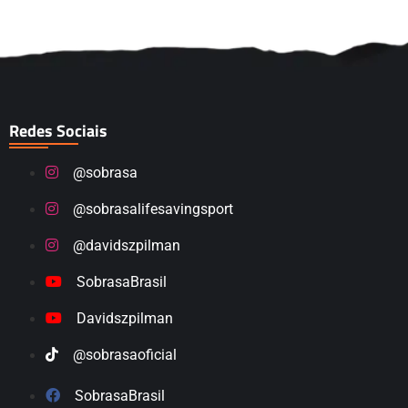
Redes Sociais
@sobrasa
@sobrasalifesavingsport
@davidszpilman
SobrasaBrasil
Davidszpilman
@sobrasaoficial
SobrasaBrasil